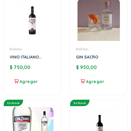
Bebidas
Bebidas
VINO ITALIANO
GIN SACRO
CANONICO DUE PALME
$
750,00
$
950,00
En Stock
En Stock